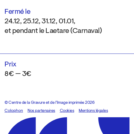
Fermé le
24.12, 25.12, 31.12, 01.01,
et pendant le Laetare (Carnaval)
Prix
8€ — 3€
© Centre de la Gravure et de l’Image imprimée 2026
Colophon
Design:
Marcel Kaczmarek
Nos partenaires
, code:
Cookies
8080.studio
Mentions légales