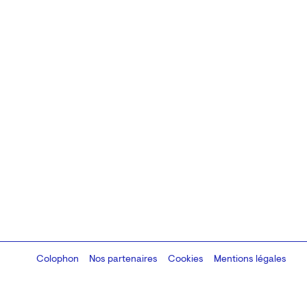
Colophon
Design:
Marcel Kaczmarek
Nos partenaires
, code:
Cookies
8080.studio
Mentions légales