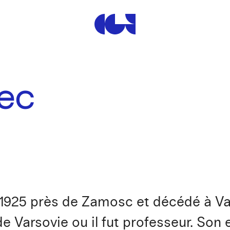
Centre de la Gravure et de
iec
 1925 près de Zamosc et décédé à Va
de Varsovie ou il fut professeur. So