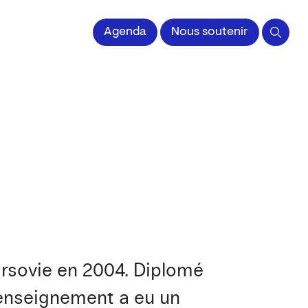
 l'Image imprimée
Agenda
Nous soutenir
rsovie en 2004. Diplomé
n enseignement a eu un