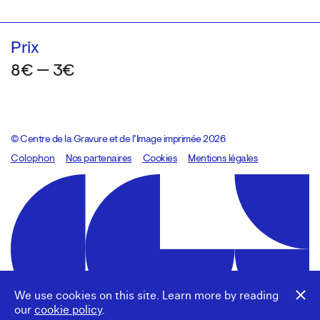
Prix
8€ — 3€
© Centre de la Gravure et de l’Image imprimée 2026
Colophon
Design:
Marcel Kaczmarek
Nos partenaires
, code:
Cookies
8080.studio
Mentions légales
We use cookies on this site. Learn more by reading
our
cookie policy
.