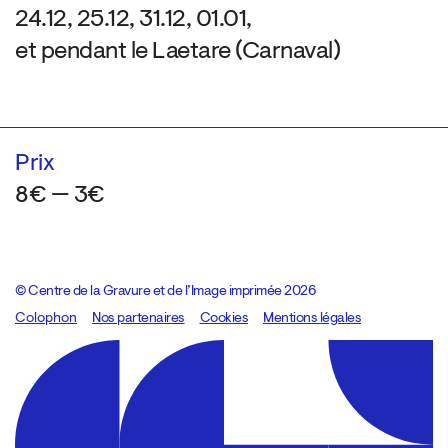
24.12, 25.12, 31.12, 01.01,
et pendant le Laetare (Carnaval)
Prix
8€ — 3€
© Centre de la Gravure et de l’Image imprimée 2026
Colophon
Design:
Marcel Kaczmarek
Nos partenaires
, code:
Cookies
8080.studio
Mentions légales