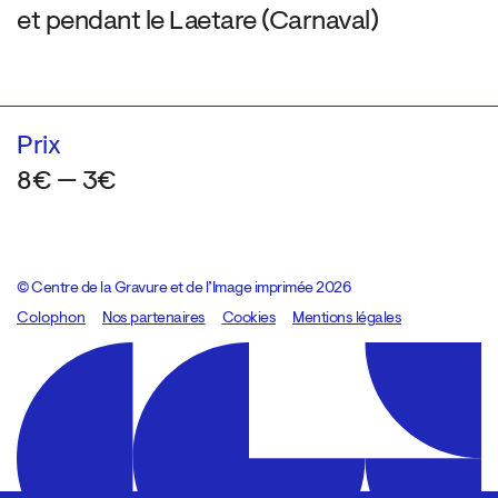
et pendant le Laetare (Carnaval)
Prix
8€ — 3€
© Centre de la Gravure et de l’Image imprimée 2026
Colophon
Design:
Marcel Kaczmarek
Nos partenaires
, code:
Cookies
8080.studio
Mentions légales