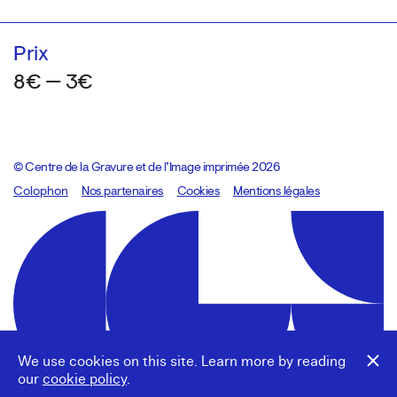
Prix
8€ — 3€
© Centre de la Gravure et de l’Image imprimée 2026
Colophon
Design:
Marcel Kaczmarek
Nos partenaires
, code:
Cookies
8080.studio
Mentions légales
We use cookies on this site. Learn more by reading
our
cookie policy
.