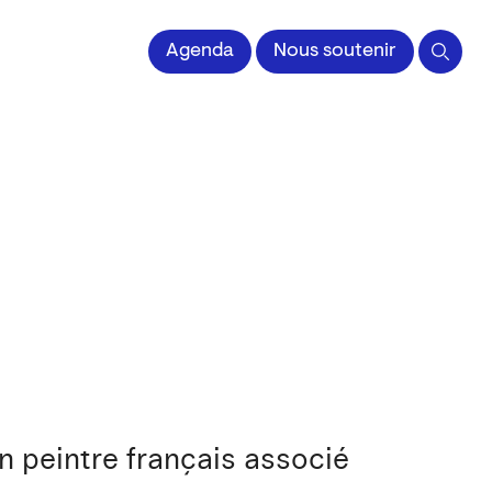
 l'Image imprimée
Agenda
Nous soutenir
n peintre français associé