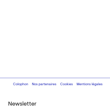
Colophon
Design:
Marcel Kaczmarek
Nos partenaires
, code:
Cookies
8080.studio
Mentions légales
Newsletter