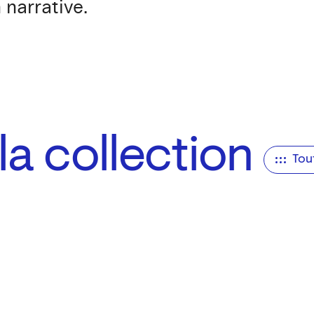
 narrative.
a collection
Tou