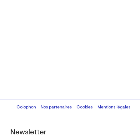
Colophon
Design:
Marcel Kaczmarek
Nos partenaires
, code:
Cookies
8080.studio
Mentions légales
Newsletter