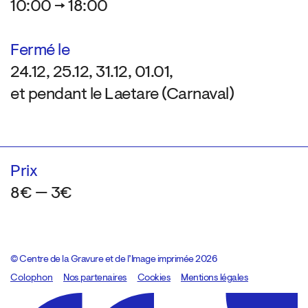
10:00 → 18:00
Fermé le
24.12, 25.12, 31.12, 01.01,
et pendant le Laetare (Carnaval)
Prix
8€ — 3€
© Centre de la Gravure et de l’Image imprimée 2026
Colophon
Design:
Marcel Kaczmarek
Nos partenaires
, code:
Cookies
8080.studio
Mentions légales