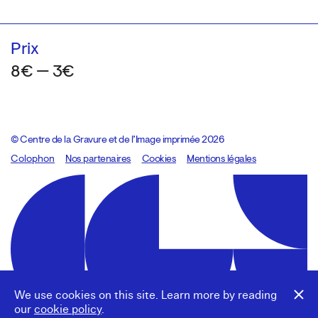
Prix
8€ — 3€
© Centre de la Gravure et de l’Image imprimée 2026
Colophon
Design:
Marcel Kaczmarek
Nos partenaires
, code:
Cookies
8080.studio
Mentions légales
We use cookies on this site. Learn more by reading
our
cookie policy
.