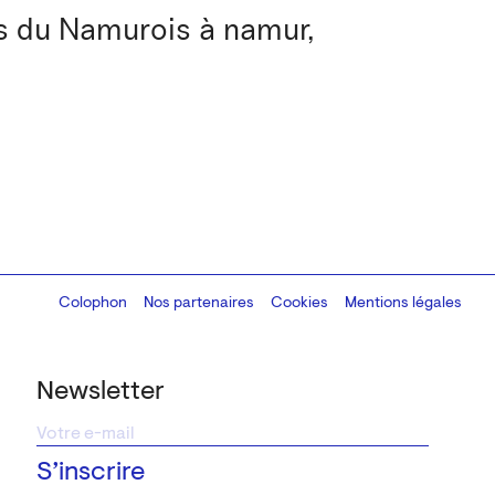
ns du Namurois à namur,
Colophon
Design:
Marcel Kaczmarek
Nos partenaires
, code:
Cookies
8080.studio
Mentions légales
Newsletter