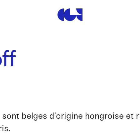
Centre de la Gravure et de
ff
f sont belges d’origine hongroise et 
is.