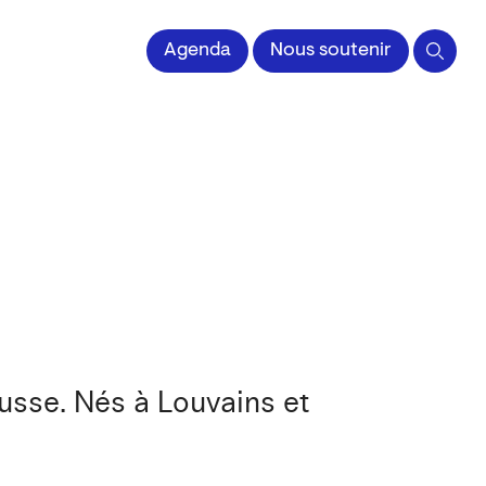
 l'Image imprimée
Agenda
Nous soutenir
russe. Nés à Louvains et