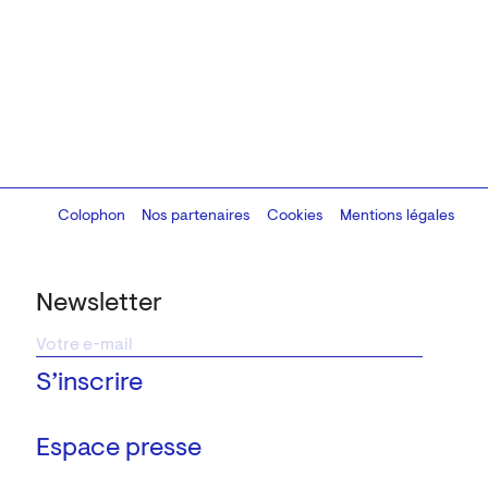
Colophon
Design:
Marcel Kaczmarek
Nos partenaires
, code:
Cookies
8080.studio
Mentions légales
Newsletter
Espace presse