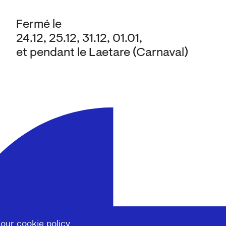
Fermé le
24.12, 25.12, 31.12, 01.01,
et pendant le Laetare (Carnaval)
 our
cookie policy
.