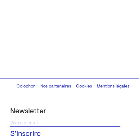
Colophon
Design:
Marcel Kaczmarek
Nos partenaires
, code:
Cookies
8080.studio
Mentions légales
Newsletter