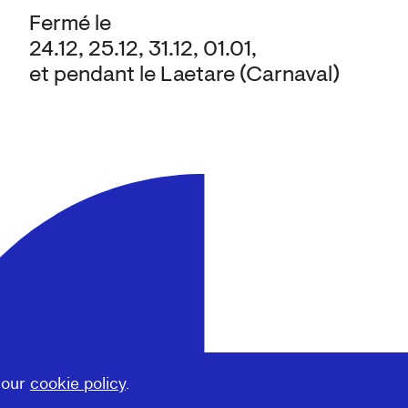
Fermé le
24.12, 25.12, 31.12, 01.01,
et pendant le Laetare (Carnaval)
 our
cookie policy
.