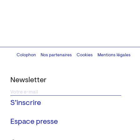
Colophon
Design:
Marcel Kaczmarek
Nos partenaires
, code:
Cookies
8080.studio
Mentions légales
Newsletter
Espace presse