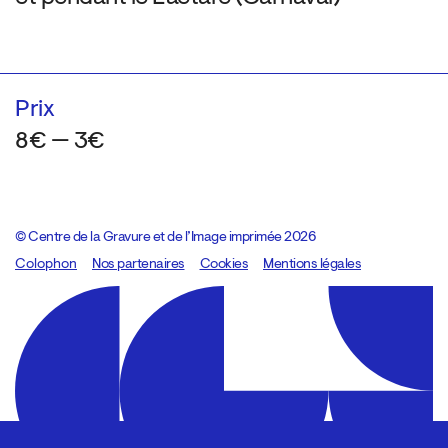
Prix
8€ — 3€
© Centre de la Gravure et de l’Image imprimée 2026
Colophon
Design:
Marcel Kaczmarek
Nos partenaires
, code:
Cookies
8080.studio
Mentions légales