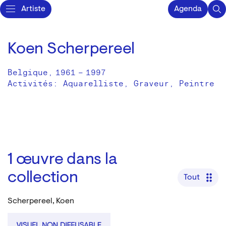
Artiste
Agenda
Koen Scherpereel
Belgique
,
1961
–
1997
Activités:
Aquarelliste
Graveur
Peintre
1
œuvre dans la
collection
Tout
Scherpereel, Koen