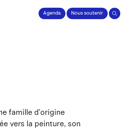
 l'Image imprimée
Agenda
Nous soutenir
e famille d’origine
tée vers la peinture, son