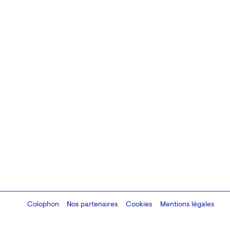
Colophon
Design:
Marcel Kaczmarek
Nos partenaires
, code:
Cookies
8080.studio
Mentions légales