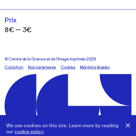
Prix
8€ — 3€
© Centre de la Gravure et de l’Image imprimée 2026
Colophon
Design:
Marcel Kaczmarek
Nos partenaires
, code:
Cookies
8080.studio
Mentions légales
We use cookies on this site. Learn more by reading
our
cookie policy
.