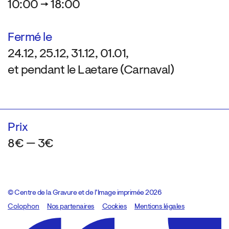
10:00 → 18:00
Fermé le
24.12, 25.12, 31.12, 01.01,
et pendant le Laetare (Carnaval)
Prix
8€ — 3€
© Centre de la Gravure et de l’Image imprimée 2026
Colophon
Design:
Marcel Kaczmarek
Nos partenaires
, code:
Cookies
8080.studio
Mentions légales