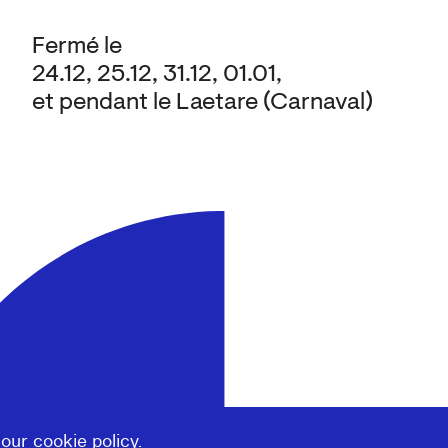
Fermé le
24.12, 25.12, 31.12, 01.01,
et pendant le Laetare (Carnaval)
 our
cookie policy
.