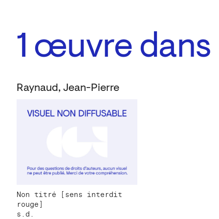
1
œuvre dans l
Raynaud, Jean-Pierre
Non titré [sens interdit
rouge]
s.d.