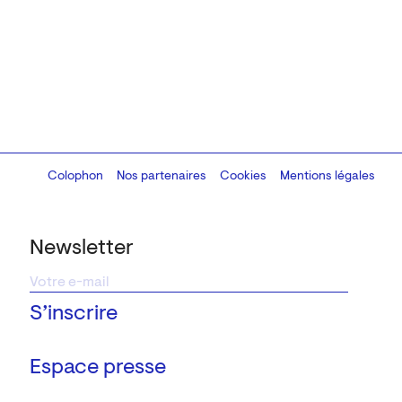
Colophon
Design:
Marcel Kaczmarek
Nos partenaires
, code:
Cookies
8080.studio
Mentions légales
Newsletter
Espace presse