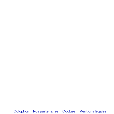
Colophon
Design:
Marcel Kaczmarek
Nos partenaires
, code:
Cookies
8080.studio
Mentions légales