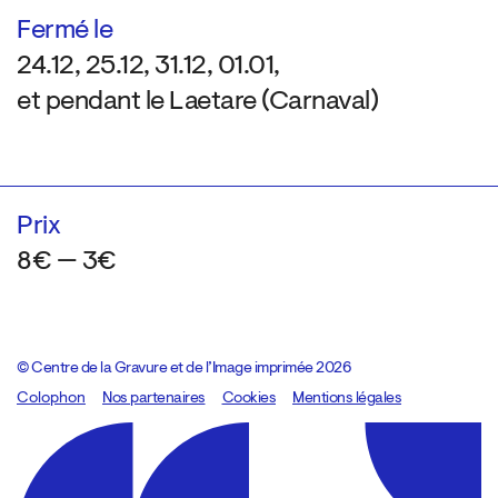
Fermé le
24.12, 25.12, 31.12, 01.01,
et pendant le Laetare (Carnaval)
Prix
8€ — 3€
© Centre de la Gravure et de l’Image imprimée 2026
Colophon
Design:
Marcel Kaczmarek
Nos partenaires
, code:
Cookies
8080.studio
Mentions légales