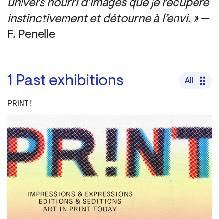
univers nourri d’images que je récupère
instinctivement et détourne à l’envi. »
—
F. Penelle
1
Past exhibitions
All
PRINT !