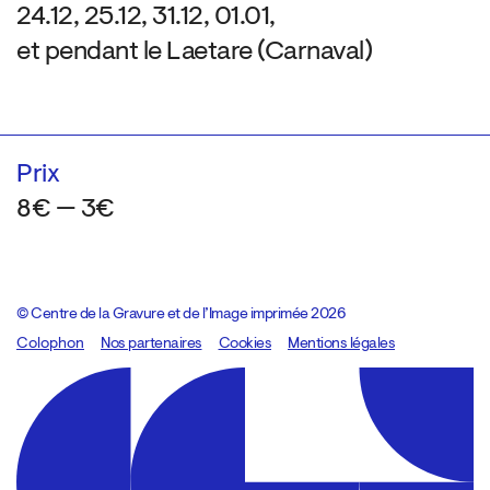
24.12, 25.12, 31.12, 01.01,
et pendant le Laetare (Carnaval)
Prix
8€ — 3€
© Centre de la Gravure et de l’Image imprimée 2026
Colophon
Design:
Marcel Kaczmarek
Nos partenaires
, code:
Cookies
8080.studio
Mentions légales