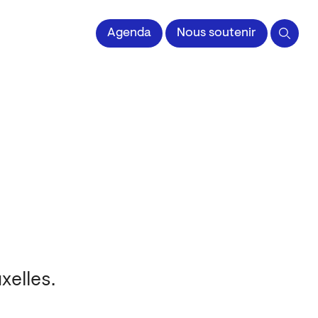
 l'Image imprimée
Agenda
Nous soutenir
xelles.