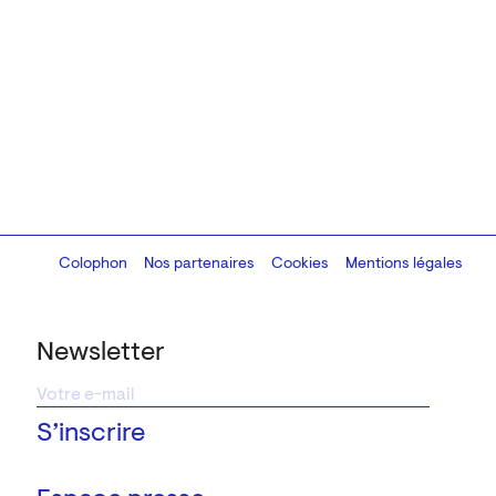
Colophon
Design:
Marcel Kaczmarek
Nos partenaires
, code:
Cookies
8080.studio
Mentions légales
Newsletter