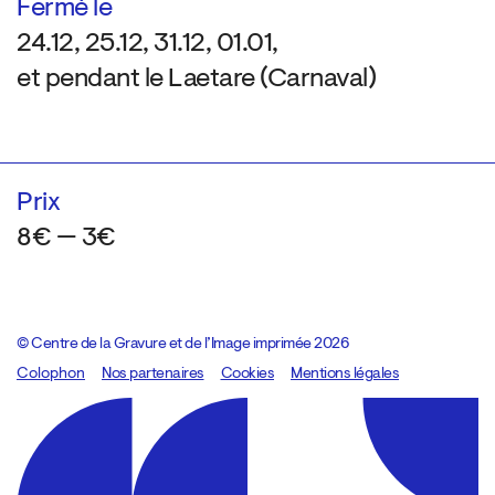
Fermé le
24.12, 25.12, 31.12, 01.01,
et pendant le Laetare (Carnaval)
Prix
8€ — 3€
© Centre de la Gravure et de l’Image imprimée 2026
Colophon
Design:
Marcel Kaczmarek
Nos partenaires
, code:
Cookies
8080.studio
Mentions légales