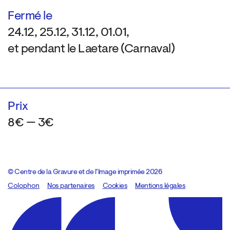
Fermé le
24.12, 25.12, 31.12, 01.01,
et pendant le Laetare (Carnaval)
Prix
8€ — 3€
© Centre de la Gravure et de l’Image imprimée 2026
Colophon
Design:
Marcel Kaczmarek
Nos partenaires
, code:
Cookies
8080.studio
Mentions légales