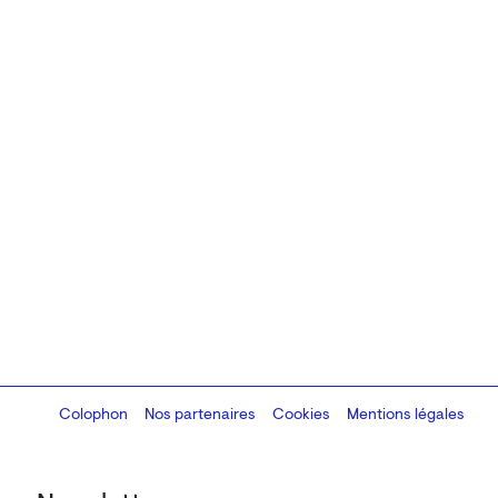
Colophon
Design:
Marcel Kaczmarek
Nos partenaires
, code:
Cookies
8080.studio
Mentions légales