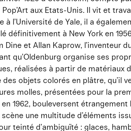
op’Art aux Etats-Unis. Il vit et trav
e à l’Université de Yale, il a égalemen
llé définitivement à New York en 1956
 Dine et Allan Kaprow, l’inventeur d
 avant qu’Oldenburg organise ses prop
s, réalisées à partir de matériaux de 
rée des objets colorés en plâtre, qu’i
tures molles, présentées pour la prem
 en 1962, bouleversent étrangement
n scène une multitude d’éléments issu
ur teinté d’ambiguïté : glaces, ham