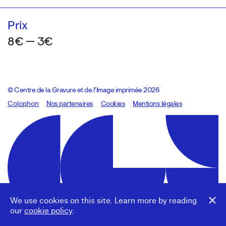
Prix
8€ — 3€
© Centre de la Gravure et de l’Image imprimée 2026
Colophon
Design:
Marcel Kaczmarek
Nos partenaires
, code:
Cookies
8080.studio
Mentions légales
We use cookies on this site. Learn more by reading
our
cookie policy
.