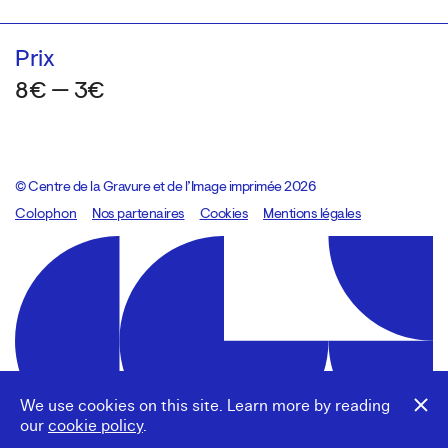
Prix
8€ — 3€
© Centre de la Gravure et de l’Image imprimée 2026
Colophon
Design:
Marcel Kaczmarek
Nos partenaires
, code:
Cookies
8080.studio
Mentions légales
We use cookies on this site. Learn more by reading
our
cookie policy
.