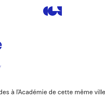
Centre de la Gravure et de
e
r
es à l’Académie de cette même ville 