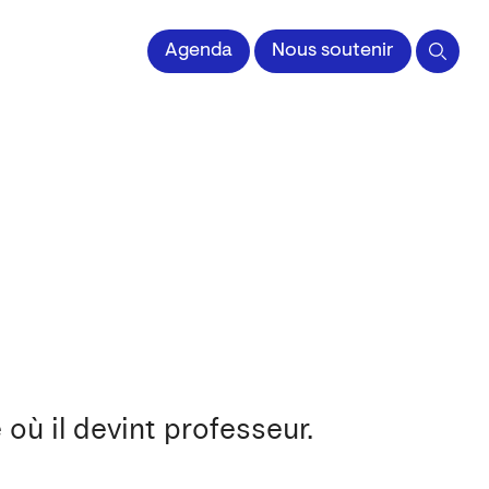
 l'Image imprimée
Agenda
Nous soutenir
où il devint professeur.