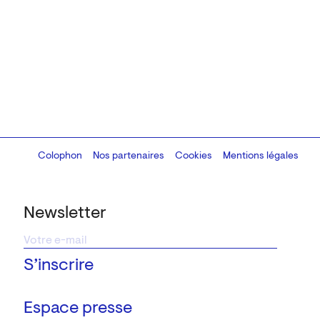
Colophon
Design:
Marcel Kaczmarek
Nos partenaires
, code:
Cookies
8080.studio
Mentions légales
Newsletter
Espace presse