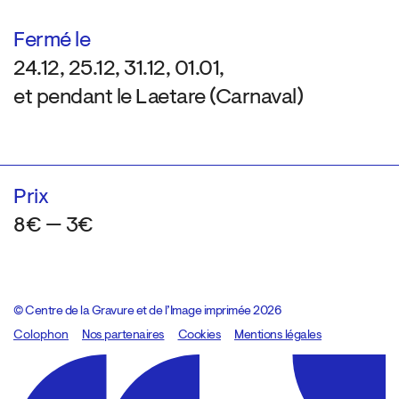
Fermé le
24.12, 25.12, 31.12, 01.01,
et pendant le Laetare (Carnaval)
Prix
8€ — 3€
© Centre de la Gravure et de l’Image imprimée 2026
Colophon
Design:
Marcel Kaczmarek
Nos partenaires
, code:
Cookies
8080.studio
Mentions légales