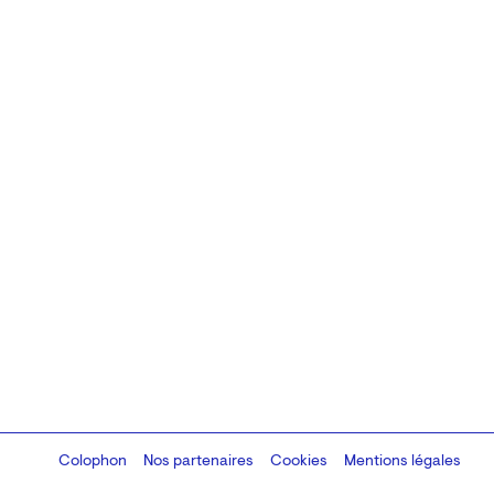
Colophon
Design:
Marcel Kaczmarek
Nos partenaires
, code:
Cookies
8080.studio
Mentions légales