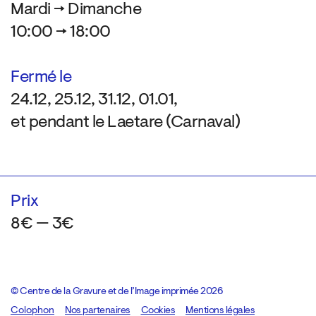
Mardi → Dimanche
10:00 → 18:00
Fermé le
24.12, 25.12, 31.12, 01.01,
et pendant le Laetare (Carnaval)
Prix
8€ — 3€
© Centre de la Gravure et de l’Image imprimée 2026
Colophon
Design:
Marcel Kaczmarek
Nos partenaires
, code:
Cookies
8080.studio
Mentions légales