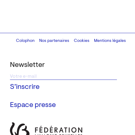
Colophon
Design:
Marcel Kaczmarek
Nos partenaires
, code:
Cookies
8080.studio
Mentions légales
Newsletter
Espace presse