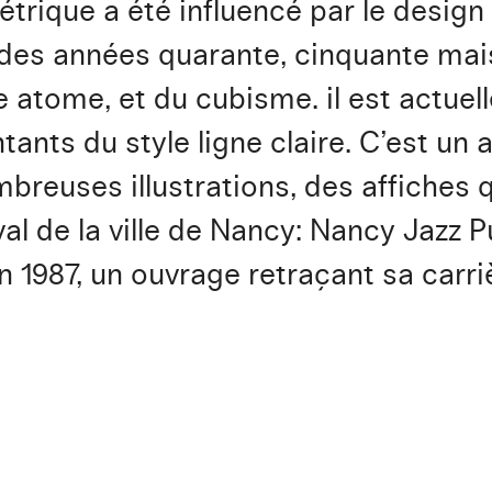
rique a été influencé par le design in
r des années quarante, cinquante mais
le atome, et du cubisme. il est actue
nts du style ligne claire. C’est un ar
reuses illustrations, des affiches q
val de la ville de Nancy: Nancy Jazz P
1987, un ouvrage retraçant sa carriè