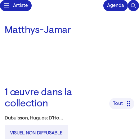
Artiste
Agenda
Matthys-Jamar
1
œuvre dans la
collection
Tout
Dubuisson, Hugues; D’Hondt, F. J.; Vée, Stefan; Grégoire, Boris; Matthys-Jamar; Rubio, Edume et al.