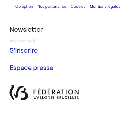
Colophon
Design:
Marcel Kaczmarek
Nos partenaires
, code:
Cookies
8080.studio
Mentions légales
Newsletter
Espace presse