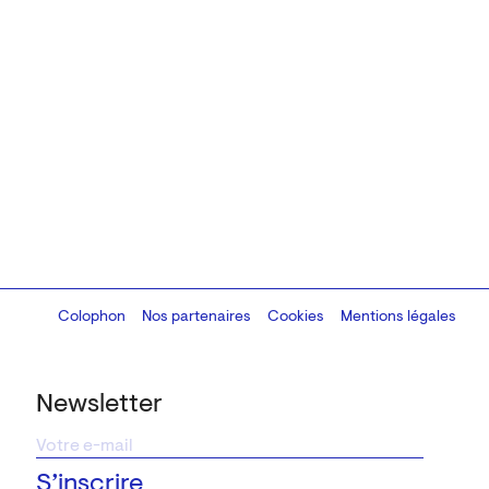
Colophon
Design:
Marcel Kaczmarek
Nos partenaires
, code:
Cookies
8080.studio
Mentions légales
Newsletter