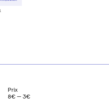
l
Prix
8€ — 3€