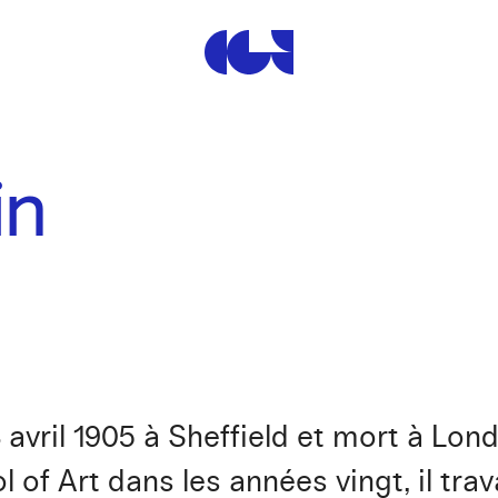
Centre de la Gravure et de
in
 avril 1905 à Sheffield et mort à Lon
l of Art dans les années vingt, il tr