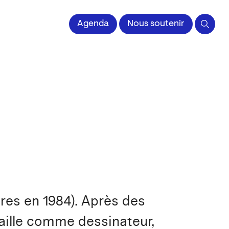
 l'Image imprimée
Agenda
Nous soutenir
dres en 1984). Après des
availle comme dessinateur,