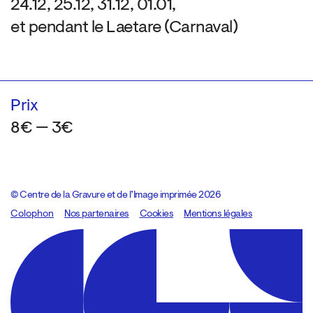
24.12, 25.12, 31.12, 01.01,
et pendant le Laetare (Carnaval)
Prix
8€ — 3€
© Centre de la Gravure et de l’Image imprimée 2026
Colophon
Design:
Marcel Kaczmarek
Nos partenaires
, code:
Cookies
8080.studio
Mentions légales