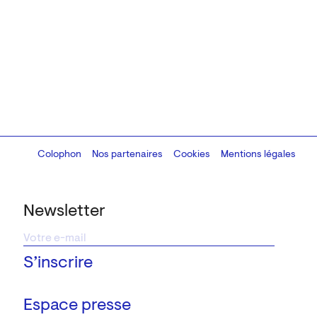
Colophon
Design:
Marcel Kaczmarek
Nos partenaires
, code:
Cookies
8080.studio
Mentions légales
Newsletter
Espace presse