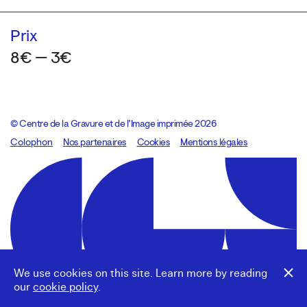
Prix
8€ — 3€
© Centre de la Gravure et de l’Image imprimée 2026
Colophon
Design:
Marcel Kaczmarek
Nos partenaires
, code:
Cookies
8080.studio
Mentions légales
We use cookies on this site. Learn more by reading
our
cookie policy
.