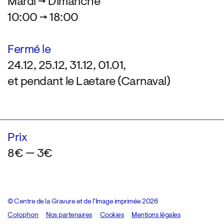
Mardi → Dimanche
10:00 → 18:00
Fermé le
24.12, 25.12, 31.12, 01.01,
et pendant le Laetare (Carnaval)
Prix
8€ — 3€
© Centre de la Gravure et de l’Image imprimée 2026
Colophon
Design:
Marcel Kaczmarek
Nos partenaires
, code:
Cookies
8080.studio
Mentions légales