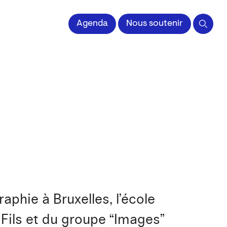
 l'Image imprimée
Agenda
Nous soutenir
aphie à Bruxelles, l’école
t Fils et du groupe “Images”