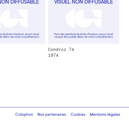
Condroz 74
1974
Colophon
Design:
Marcel Kaczmarek
Nos partenaires
, code:
Cookies
8080.studio
Mentions légales