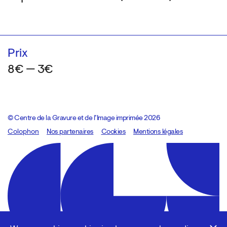
Prix
8€ — 3€
© Centre de la Gravure et de l’Image imprimée 2026
Colophon
Design:
Marcel Kaczmarek
Nos partenaires
, code:
Cookies
8080.studio
Mentions légales