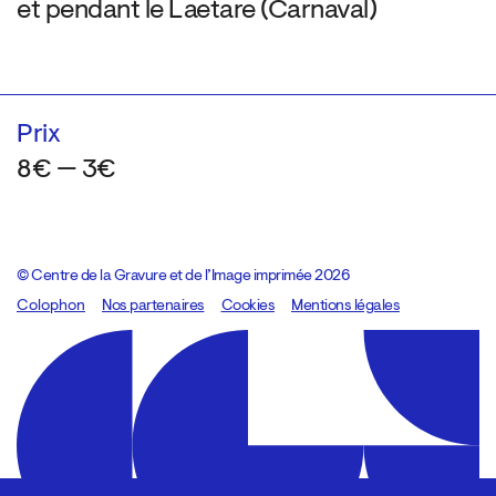
et pendant le Laetare (Carnaval)
Prix
8€ — 3€
© Centre de la Gravure et de l’Image imprimée 2026
Colophon
Design:
Marcel Kaczmarek
Nos partenaires
, code:
Cookies
8080.studio
Mentions légales