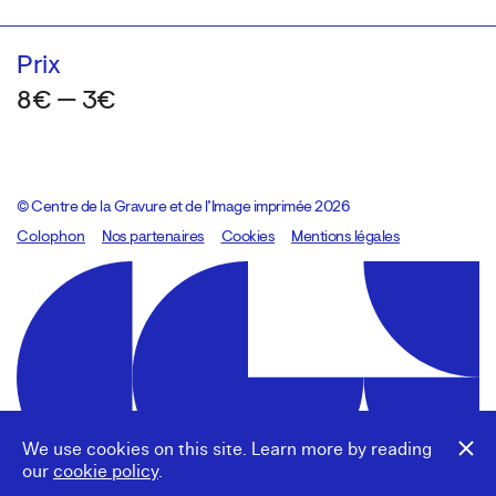
Prix
8€ — 3€
© Centre de la Gravure et de l’Image imprimée 2026
Colophon
Design:
Marcel Kaczmarek
Nos partenaires
, code:
Cookies
8080.studio
Mentions légales
We use cookies on this site. Learn more by reading
our
cookie policy
.