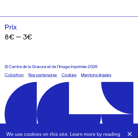
Prix
8€ — 3€
© Centre de la Gravure et de l’Image imprimée 2026
Colophon
Design:
Marcel Kaczmarek
Nos partenaires
, code:
Cookies
8080.studio
Mentions légales
We use cookies on this site. Learn more by reading