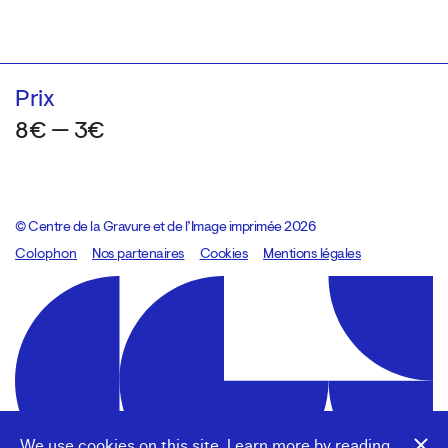
Prix
8€ — 3€
© Centre de la Gravure et de l’Image imprimée 2026
Colophon
Design:
Marcel Kaczmarek
Nos partenaires
, code:
Cookies
8080.studio
Mentions légales
We use cookies on this site. Learn more by reading