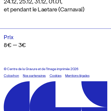
24.12, 25.12, 31.12, 01.01,
et pendant le Laetare (Carnaval)
Prix
8€ — 3€
© Centre de la Gravure et de l’Image imprimée 2026
Colophon
Design:
Marcel Kaczmarek
Nos partenaires
, code:
Cookies
8080.studio
Mentions légales