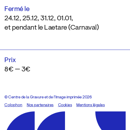
Fermé le
24.12, 25.12, 31.12, 01.01,
et pendant le Laetare (Carnaval)
Prix
8€ — 3€
© Centre de la Gravure et de l’Image imprimée 2026
Colophon
Design:
Marcel Kaczmarek
Nos partenaires
, code:
Cookies
8080.studio
Mentions légales