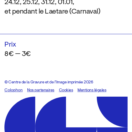
24.12, 25.12, 31.12, 01.01,
et pendant le Laetare (Carnaval)
Prix
8€ — 3€
© Centre de la Gravure et de l’Image imprimée 2026
Colophon
Design:
Marcel Kaczmarek
Nos partenaires
, code:
Cookies
8080.studio
Mentions légales